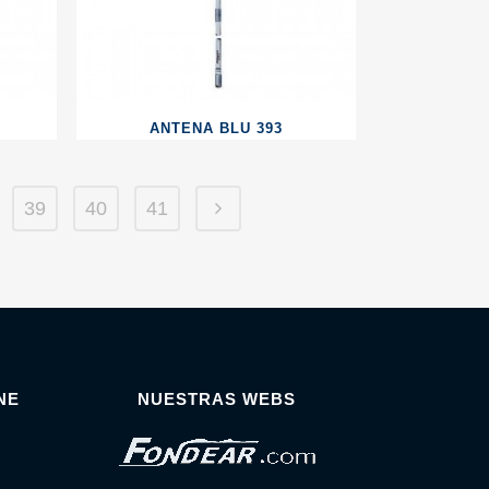
ANTENA BLU 393
39
40
41
NE
NUESTRAS WEBS