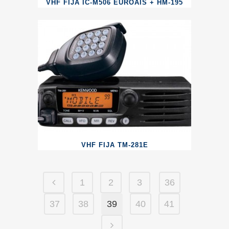
VHF FIJA IC-M506 EUROAIS + HM-195
VHF FIJA TM-281E
1
2
3
36
37
38
39
40
41