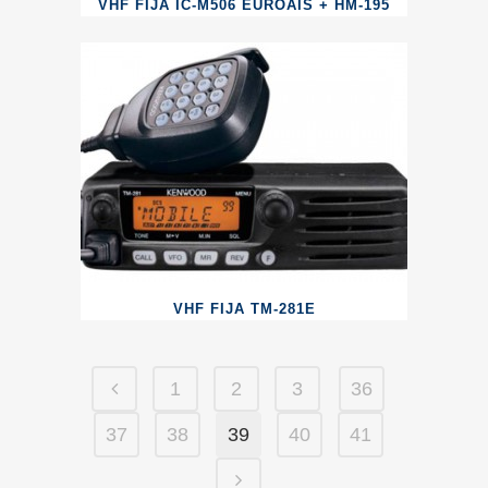
VHF FIJA IC-M506 EUROAIS + HM-195
VHF FIJA TM-281E
1
2
3
36
37
38
39
40
41