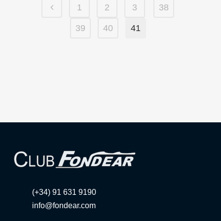
1
2
3
38
39
40
41
(+34) 91 631 9190
info@fondear.com