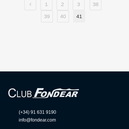
1
2
3
38
39
40
41
(+34) 91 631 9190
info@fondear.com