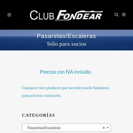
Pasarelas/Escaleras
Sólo para socios
Precios con IVA incluido.
Cualquier otro producto que necesite puede llamarnos
para solicitar cotización.
CATEGORÍAS
Pasarelas/Escaleras
×