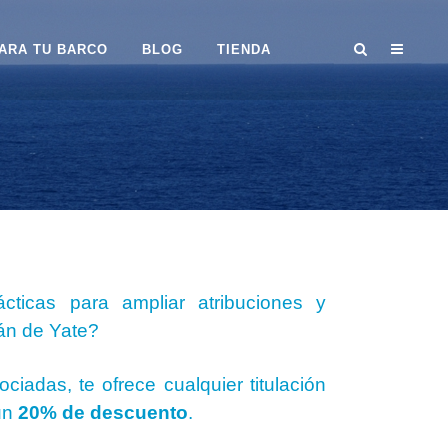
ARA TU BARCO
BLOG
TIENDA
ticas para ampliar atribuciones y
án de Yate?
iadas, te ofrece cualquier titulación
u
n
20% de descuento
.