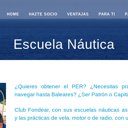
HOME
HAZTE SOCIO
VENTAJAS
PARA TI
P
Escuela Náutica
¿Quieres obtener el PER? ¿Necesitas prác
navegar hasta Baleares? ¿Ser Patrón o Capit
.
Club Fondear, con sus escuelas náuticas asoc
y las prácticas de vela, motor o de radio, con 
.