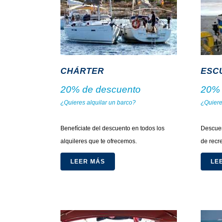
CHÁRTER
ESC
20% de descuento
20% 
¿Quieres alquilar un barco?
¿Quieres
.
.
Benefíciate del descuento en todos los
Descuen
alquileres que te ofrecemos.
de recre
LEER MÁS
LE