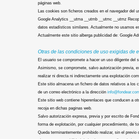
páginas web.
Las cookies son ficheros creados en el navegador del usu
Google Analytics __utma __utmb __utmc __utmz Recopila i
datos estadísticos similares. Actualmente no usamos e
Actualmente este sitio alberga publicidad de: Google A
Otras de las condiciones de uso exigidas de e
El usuario se compromete a hacer un uso diligente del si
Asimismo, se compromete, salvo autorización previa, exp
realizar ni directa ni indirectamente una explotación co
Este sitio almacena un fichero de datos relativos a los 
de un correo electrónico a la dirección
info@fondear.co
Este sitio web contiene hiperenlaces que conducen a ot
recoja en dichas paginas web.
Salvo autorización expresa, previa y por escrito de Fon
forma de explotación, por cualquier procedimiento, de to
Queda terminantemente prohibido realizar, sin el previ