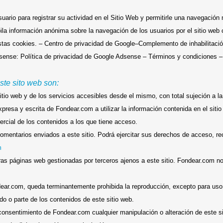
ario para registrar su actividad en el Sitio Web y permitirle una navegación 
nformación anónima sobre la navegación de los usuarios por el sitio web con
stas cookies. – Centro de privacidad de Google–Complemento de inhabilitaci
dsense: Política de privacidad de Google Adsense – Términos y condiciones –
ste sito web son:
tio web y de los servicios accesibles desde el mismo, con total sujeción a l
resa y escrita de Fondear.com a utilizar la información contenida en el siti
mercial de los contenidos a los que tiene acceso.
comentarios enviados a este sitio. Podrá ejercitar sus derechos de acceso, re
m
ras páginas web gestionadas por terceros ajenos a este sitio. Fondear.com no
dear.com, queda terminantemente prohibida la reproducción, excepto para uso p
do o parte de los contenidos de este sitio web.
o consentimiento de Fondear.com cualquier manipulación o alteración de est