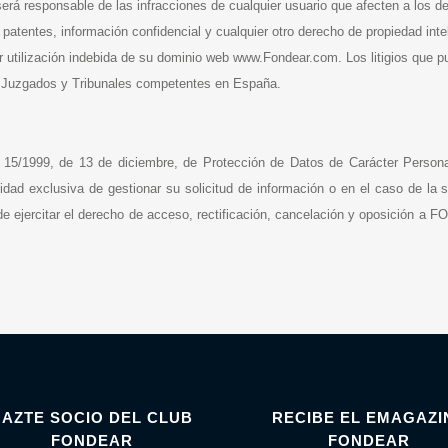
rá responsable de las infracciones de cualquier usuario que afecten a los d
 patentes, información confidencial y cualquier otro derecho de propiedad in
r utilización indebida de su dominio web www.Fondear.com. Los litigios que pu
s Juzgados y Tribunales competentes en España.
 15/1999, de 13 de diciembre, de Protección de Datos de Carácter Person
idad exclusiva de gestionar su solicitud de información o en el caso de la s
e ejercitar el derecho de acceso, rectificación, cancelación y oposición a 
HAZTE SOCIO DEL CLUB
RECIBE EL EMAGAZI
FONDEAR
FONDEAR