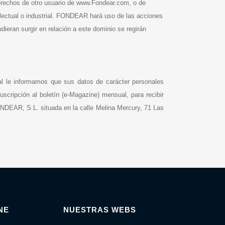
erechos de otro usuario de www.Fondear.com, o de
telectual o industrial. FONDEAR hará uso de las acciones
dieran surgir en relación a este dominio se regirán
al le informamos que sus datos de carácter personales
uscripción al boletín (e-Magazine) mensual, para recibir
FONDEAR, S.L. situada en la calle Melina Mercury, 71 Las
NE
NUESTRAS WEBS