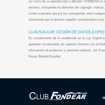
así como de su reproducción o difusión. FONDEAR no se
terceros, incluyendo los derechos de copyright, marcas,
civiles o penales que por ley corresponda, ante cualquie
únicamente por el derecho español, sometiéndose a lo
CLÁUSULA DE CESIÓN DE DATOS (LOPD)
En cumplimiento de lo establecido en la Ley Orgánica
quedaran incorporados en nuestros ficheros con la final
información de productos y servicios náuticos. Ud. Pued
Rozas (Madrid-España)