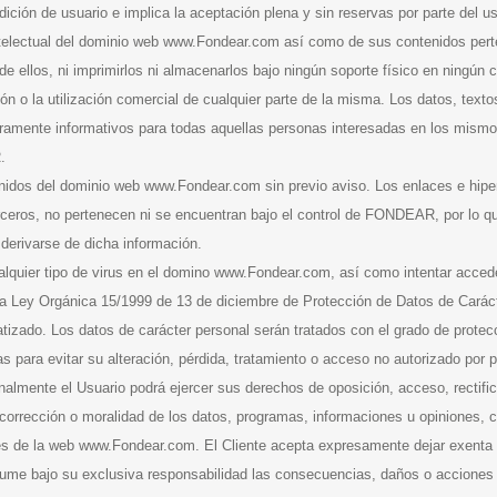
ición de usuario e implica la aceptación plena y sin reservas por parte del u
intelectual del dominio web www.Fondear.com así como de sus contenidos pe
e ellos, ni imprimirlos ni almacenarlos bajo ningún soporte físico en ningún c
n o la utilización comercial de cualquier parte de la misma. Los datos, texto
mente informativos para todas aquellas personas interesadas en los mismos
.
dos del dominio web www.Fondear.com sin previo aviso. Los enlaces e hiperte
terceros, no pertenecen ni se encuentran bajo el control de FONDEAR, por lo q
derivarse de dicha información.
ualquier tipo de virus en el domino www.Fondear.com, así como intentar acced
a Ley Orgánica 15/1999 de 13 de diciembre de Protección de Datos de Caráct
tizado. Los datos de carácter personal serán tratados con el grado de prote
para evitar su alteración, pérdida, tratamiento o acceso no autorizado por pa
Finalmente el Usuario podrá ejercer sus derechos de oposición, acceso, rectif
corrección o moralidad de los datos, programas, informaciones u opiniones, cu
avés de la web www.Fondear.com. El Cliente acepta expresamente dejar exent
ume bajo su exclusiva responsabilidad las consecuencias, daños o acciones 