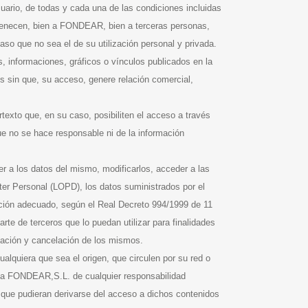
suario, de todas y cada una de las condiciones incluidas
rtenecen, bien a FONDEAR, bien a terceras personas,
aso que no sea el de su utilización personal y privada.
s, informaciones, gráficos o vínculos publicados en la
 sin que, su acceso, genere relación comercial,
xto que, en su caso, posibiliten el acceso a través
ue no se hace responsable ni de la información
er a los datos del mismo, modificarlos, acceder a las
er Personal (LOPD), los datos suministrados por el
cción adecuado, según el Real Decreto 994/1999 de 11
rte de terceros que lo puedan utilizar para finalidades
icación y cancelación de los mismos.
alquiera que sea el origen, que circulen por su red o
a a FONDEAR,S.L. de cualquier responsabilidad
que pudieran derivarse del acceso a dichos contenidos