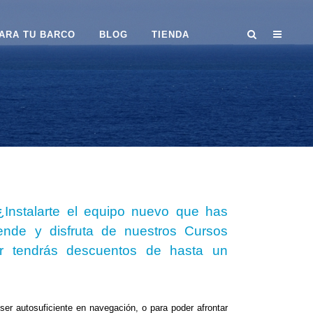
ARA TU BARCO
BLOG
TIENDA
Instalarte el equipo nuevo que has
nde y disfruta de nuestros Cursos
r tendrás
descuentos de hasta un
ser autosuficiente en navegación, o para poder afrontar