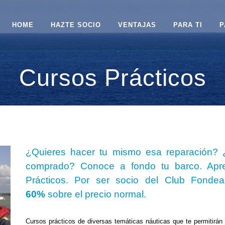
HOME
HAZTE SOCIO
VENTAJAS
PARA TI
P
Cursos Prácticos
¿Quieres hacer tu mismo esa reparación? ¿
comprado? Conoce a fondo tu barco. Apre
Prácticos. Por ser socio del Club Fondea
60%
sobre el precio normal.
.
Cursos prácticos de diversas temáticas náuticas que te permitirán 