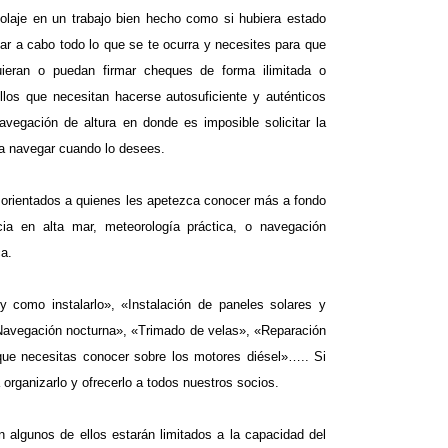
colaje en un trabajo bien hecho como si hubiera estado
evar a cabo todo lo que se te ocurra y necesites para que
ieran o puedan firmar cheques de forma ilimitada o
los que necesitan hacerse autosuficiente y auténticos
vegación de altura en donde es imposible solicitar la
r a navegar cuando lo desees.
orientados a quienes les apetezca conocer más a fondo
cia en alta mar, meteorología práctica, o navegación
ca.
 como instalarlo», «Instalación de paneles solares y
 «Navegación nocturna», «Trimado de velas», «Reparación
que necesitas conocer sobre los motores diésel»….. Si
organizarlo y ofrecerlo a todos nuestros socios.
n algunos de ellos estarán limitados a la capacidad del