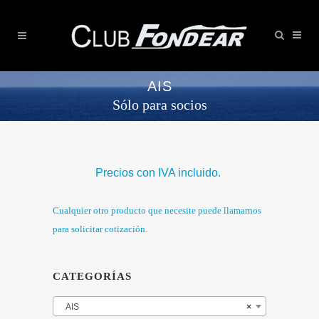
AIS
Sólo para socios
Precios con IVA incluido.
Cualquier otro producto que necesite puede llamarnos
para solicitar cotización.
CATEGORÍAS
AIS
×