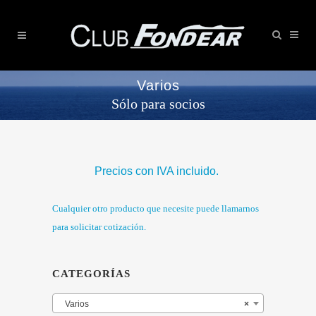
Varios
Sólo para socios
Precios con IVA incluido.
Cualquier otro producto que necesite puede llamarnos
para solicitar cotización.
CATEGORÍAS
Varios
×