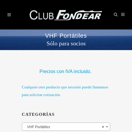
VHF Portátiles
Sólo para socios
Precios con IVA incluido.
Cualquier otro producto que necesite puede llamarnos
para solicitar cotización.
CATEGORÍAS
VHF Portátiles
×