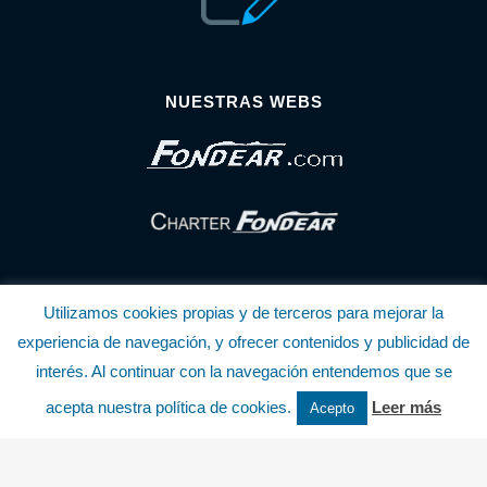
NUESTRAS WEBS
Utilizamos cookies propias y de terceros para mejorar la
experiencia de navegación, y ofrecer contenidos y publicidad de
interés. Al continuar con la navegación entendemos que se
© Copyright Fondear, S.L.
acepta nuestra política de cookies.
Leer más
Acepto
Aunque se consideran exactas, declinamos toda responsabilidad sobre la
información y precios inscritos. Estas informaciones no son contractuales.