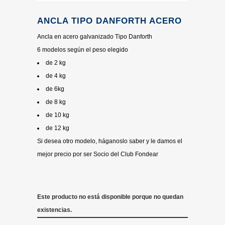
ANCLA TIPO DANFORTH ACERO
Ancla en acero galvanizado Tipo Danforth
6 modelos según el peso elegido
de 2 kg
de 4 kg
de 6kg
de 8 kg
de 10 kg
de 12 kg
Si desea otro modelo, háganoslo saber y le damos el
mejor precio por ser Socio del Club Fondear
Este producto no está disponible porque no quedan
existencias.