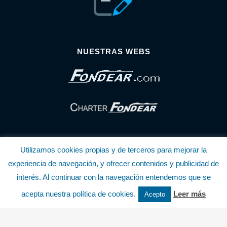
NUESTRAS WEBS
Utilizamos cookies propias y de terceros para mejorar la
experiencia de navegación, y ofrecer contenidos y publicidad de
interés. Al continuar con la navegación entendemos que se
© Copyright Fondear, S.L.
acepta nuestra política de cookies.
Leer más
Acepto
Aunque se consideran exactas, declinamos toda responsabilidad sobre la
información y precios inscritos. Estas informaciones no son contractuales.