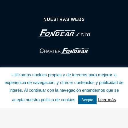
NUESTRAS WEBS
Utilizamos cookies propias y de terceros para mejorar la
experiencia de navegación, y ofrecer contenidos y publicidad de
interés. Al continuar con la navegación entendemos que se
© Copyright Fondear, S.L.
acepta nuestra política de cookies.
Leer más
Acepto
Aunque se consideran exactas, declinamos toda responsabilidad sobre la
información y precios inscritos. Estas informaciones no son contractuales.
Política de privacidad y cookies
.........................
-
.........................
Política de utilización