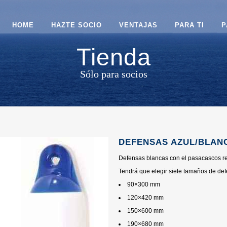
HOME
HAZTE SOCIO
VENTAJAS
PARA TI
P
Tienda
Sólo para socios
DEFENSAS AZUL/BLAN
Defensas blancas con el pasacascos re
Tendrá que elegir siete tamaños de de
90×300 mm
120×420 mm
150×600 mm
190×680 mm