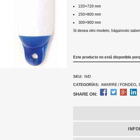
220×720 mm
250×800 mm
300×900 mm
Si desea otro modelo, háganoslo saber 
Este producto no está disponible por
SKU:
N/D
CATEGORÍAS:
AMARRE / FONDEO
,
SHARE ON:
INFO