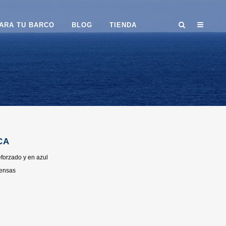
ARA TU BARCO
BLOG
TIENDA
CA
forzado y en azul
fensas