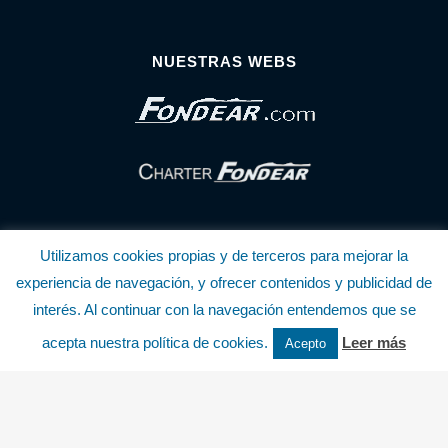
NUESTRAS WEBS
Utilizamos cookies propias y de terceros para mejorar la
experiencia de navegación, y ofrecer contenidos y publicidad de
interés. Al continuar con la navegación entendemos que se
© Copyright Fondear, S.L.
acepta nuestra política de cookies.
Leer más
Acepto
Aunque se consideran exactas, declinamos toda responsabilidad sobre la
información y precios inscritos. Estas informaciones no son contractuales.
Política de privacidad y cookies
.........................
-
.........................
Política de utilización