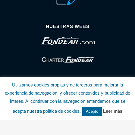
NUESTRAS WEBS
Utilizamos cookies propias y de terceros para mejorar la
experiencia de navegación, y ofrecer contenidos y publicidad de
interés. Al continuar con la navegación entendemos que se
© Copyright Fondear, S.L.
acepta nuestra política de cookies.
Leer más
Acepto
Aunque se consideran exactas, declinamos toda responsabilidad sobre la
información y precios inscritos. Estas informaciones no son contractuales.
Política de privacidad y cookies
.........................
-
.........................
Política de utilización