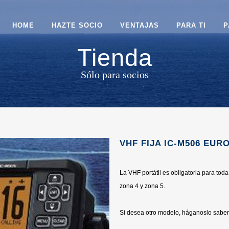
HOME
HAZTE SOCIO
VENTAJAS
PARA TI
P
Tienda
Sólo para socios
VHF FIJA IC-M506 EUR
La VHF portátil es obligatoria para to
zona 4 y zona 5.
Si desea otro modelo, háganoslo saber 