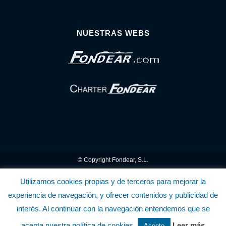
NUESTRAS WEBS
© Copyright Fondear, S.L.
Aunque se consideran exactas, declinamos toda responsabilidad sobre la
Utilizamos cookies propias y de terceros para mejorar la
experiencia de navegación, y ofrecer contenidos y publicidad de
información y precios inscritos. Estas informaciones no son contractuales.
interés. Al continuar con la navegación entendemos que se
Política de privacidad y cookies
.........................
-
.........................
Política de utilización
acepta nuestra política de cookies.
Leer más
Acepto