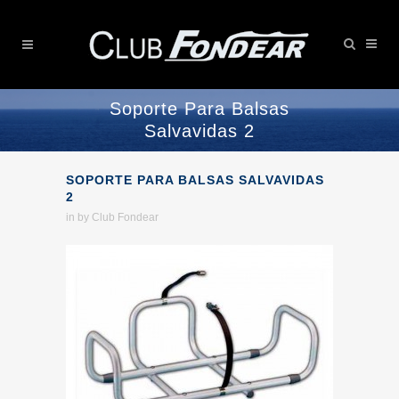
Soporte Para Balsas
Salvavidas 2
SOPORTE PARA BALSAS SALVAVIDAS
2
in
by
Club Fondear