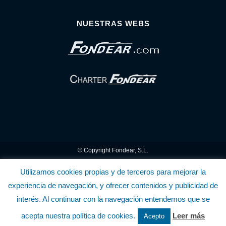
NUESTRAS WEBS
© Copyright Fondear, S.L.
Aunque se consideran exactas, declinamos toda responsabilidad sobre la
Utilizamos cookies propias y de terceros para mejorar la
experiencia de navegación, y ofrecer contenidos y publicidad de
información y precios inscritos. Estas informaciones no son contractuales.
interés. Al continuar con la navegación entendemos que se
Política de privacidad y cookies
.........................
-
.........................
Política de utilización
acepta nuestra política de cookies.
Leer más
Acepto
de la Tienda