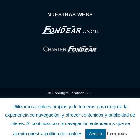
NUESTRAS WEBS
© Copyright Fondear, S.L.
Aunque se consideran exactas, declinamos toda responsabilidad sobre la
Utilizamos cookies propias y de terceros para mejorar la
experiencia de navegación, y ofrecer contenidos y publicidad de
información y precios inscritos. Estas informaciones no son contractuales.
interés. Al continuar con la navegación entendemos que se
Política de privacidad y cookies
.........................
-
.........................
Política de utilización
acepta nuestra política de cookies.
Leer más
Acepto
de la Tienda