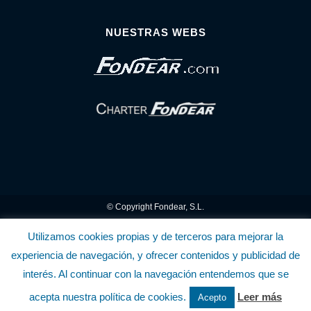
NUESTRAS WEBS
© Copyright Fondear, S.L.
Aunque se consideran exactas, declinamos toda responsabilidad sobre la
Utilizamos cookies propias y de terceros para mejorar la
experiencia de navegación, y ofrecer contenidos y publicidad de
información y precios inscritos. Estas informaciones no son contractuales.
interés. Al continuar con la navegación entendemos que se
Política de privacidad y cookies
.........................
-
.........................
Política de utilización
acepta nuestra política de cookies.
Leer más
Acepto
de la Tienda