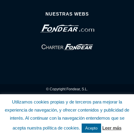
NUESTRAS WEBS
© Copyright Fondear, S.L.
Aunque se consideran exactas, declinamos toda responsabilidad sobre la
Utilizamos cookies propias y de terceros para mejorar la
experiencia de navegación, y ofrecer contenidos y publicidad de
información y precios inscritos. Estas informaciones no son contractuales.
interés. Al continuar con la navegación entendemos que se
Política de privacidad y cookies
.........................
-
.........................
Política de utilización
acepta nuestra política de cookies.
Leer más
Acepto
de la Tienda