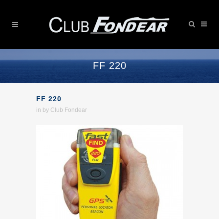
FF 220
FF 220
in
by
Club Fondear