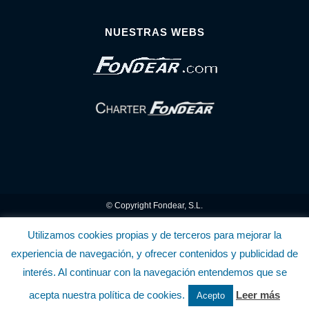
NUESTRAS WEBS
© Copyright Fondear, S.L.
Aunque se consideran exactas, declinamos toda responsabilidad sobre la
Utilizamos cookies propias y de terceros para mejorar la
experiencia de navegación, y ofrecer contenidos y publicidad de
información y precios inscritos. Estas informaciones no son contractuales.
interés. Al continuar con la navegación entendemos que se
Política de privacidad y cookies
.........................
-
.........................
Política de utilización
acepta nuestra política de cookies.
Leer más
Acepto
de la Tienda