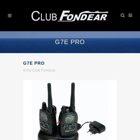
G7E PRO
G7E PRO
in
by
Club Fondear