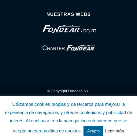
NUESTRAS WEBS
© Copyright Fondear, S.L.
Aunque se consideran exactas, declinamos toda responsabilidad sobre la
Utilizamos cookies propias y de terceros para mejorar la
experiencia de navegación, y ofrecer contenidos y publicidad de
información y precios inscritos. Estas informaciones no son contractuales.
interés. Al continuar con la navegación entendemos que se
Política de privacidad y cookies
.........................
-
.........................
Política de utilización
acepta nuestra política de cookies.
Leer más
Acepto
de la Tienda