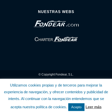
NUESTRAS WEBS
© Copyright Fondear, S.L.
Aunque se consideran exactas, declinamos toda responsabilidad sobre la
Utilizamos cookies propias y de terceros para mejorar la
experiencia de navegación, y ofrecer contenidos y publicidad de
información y precios inscritos. Estas informaciones no son contractuales.
interés. Al continuar con la navegación entendemos que se
Política de privacidad y cookies
.........................
-
.........................
Política de utilización
acepta nuestra política de cookies.
Leer más
Acepto
de la Tienda