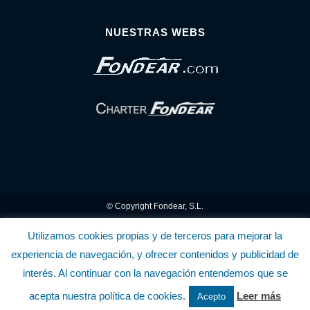
NUESTRAS WEBS
© Copyright Fondear, S.L.
Aunque se consideran exactas, declinamos toda responsabilidad sobre la
Utilizamos cookies propias y de terceros para mejorar la
experiencia de navegación, y ofrecer contenidos y publicidad de
información y precios inscritos. Estas informaciones no son contractuales.
interés. Al continuar con la navegación entendemos que se
Política de privacidad y cookies
.........................
-
.........................
Política de utilización
acepta nuestra política de cookies.
Leer más
Acepto
de la Tienda