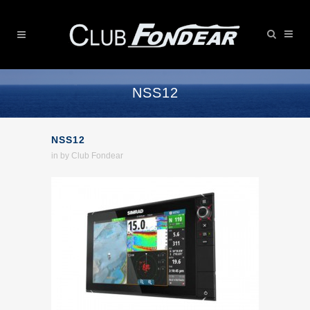
NSS12
NSS12
in
by
Club Fondear