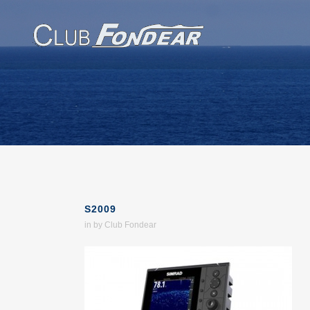
S2009
in
by
Club Fondear