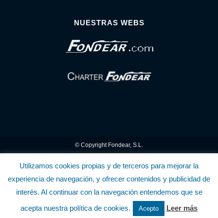
NUESTRAS WEBS
© Copyright Fondear, S.L.
Aunque se consideran exactas, declinamos toda responsabilidad sobre la
Utilizamos cookies propias y de terceros para mejorar la
experiencia de navegación, y ofrecer contenidos y publicidad de
información y precios inscritos. Estas informaciones no son contractuales.
interés. Al continuar con la navegación entendemos que se
Política de privacidad y cookies
.........................
-
.........................
Política de utilización
acepta nuestra política de cookies.
Leer más
Acepto
de la Tienda