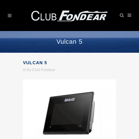
Vulcan 5
VULCAN 5
in
by
Club Fondear