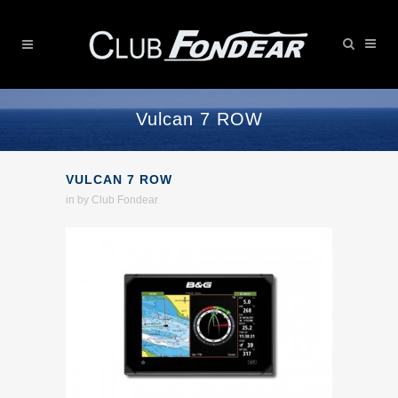
Vulcan 7 ROW
VULCAN 7 ROW
in
by
Club Fondear