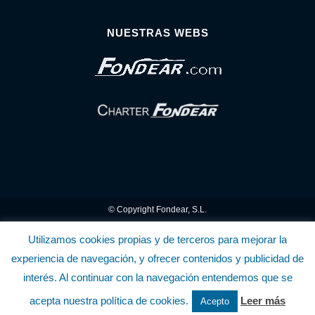
NUESTRAS WEBS
© Copyright Fondear, S.L.
Aunque se consideran exactas, declinamos toda responsabilidad sobre la
Utilizamos cookies propias y de terceros para mejorar la
experiencia de navegación, y ofrecer contenidos y publicidad de
información y precios inscritos. Estas informaciones no son contractuales.
interés. Al continuar con la navegación entendemos que se
Política de privacidad y cookies
.........................
-
.........................
Política de utilización
acepta nuestra política de cookies.
Leer más
Acepto
de la Tienda