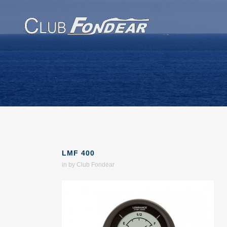
LMF 400
in
by
Club Fondear