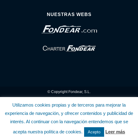
NUESTRAS WEBS
© Copyright Fondear, S.L.
Aunque se consideran exactas, declinamos toda responsabilidad sobre la
Utilizamos cookies propias y de terceros para mejorar la
experiencia de navegación, y ofrecer contenidos y publicidad de
información y precios inscritos. Estas informaciones no son contractuales.
interés. Al continuar con la navegación entendemos que se
Política de privacidad y cookies
.........................
-
.........................
Política de utilización
acepta nuestra política de cookies.
Leer más
Acepto
de la Tienda