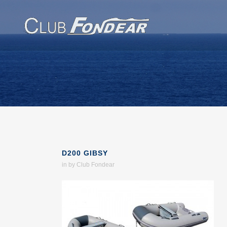
D200 GIBSY
in
by
Club Fondear