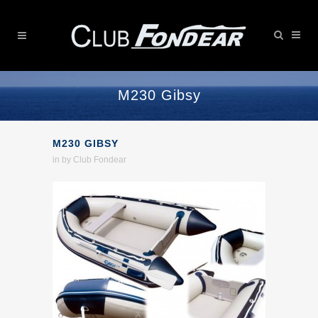
M230 Gibsy
M230 GIBSY
in
by
Club Fondear