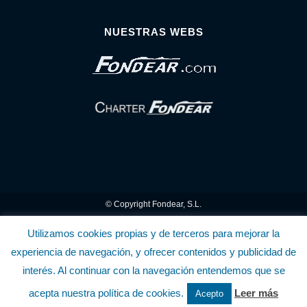
NUESTRAS WEBS
© Copyright Fondear, S.L.
Aunque se consideran exactas, declinamos toda responsabilidad sobre la
Utilizamos cookies propias y de terceros para mejorar la
experiencia de navegación, y ofrecer contenidos y publicidad de
información y precios inscritos. Estas informaciones no son contractuales.
interés. Al continuar con la navegación entendemos que se
Política de privacidad y cookies
.........................
-
.........................
Política de utilización
acepta nuestra política de cookies.
Leer más
Acepto
de la Tienda