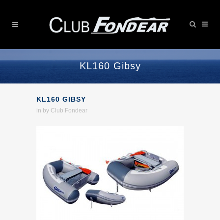
KL160 Gibsy
KL160 GIBSY
in
by
Club Fondear