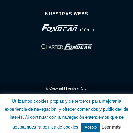
NUESTRAS WEBS
© Copyright Fondear, S.L.
Aunque se consideran exactas, declinamos toda responsabilidad sobre la
Utilizamos cookies propias y de terceros para mejorar la
experiencia de navegación, y ofrecer contenidos y publicidad de
información y precios inscritos. Estas informaciones no son contractuales.
interés. Al continuar con la navegación entendemos que se
Política de privacidad y cookies
.........................
-
.........................
Política de utilización
acepta nuestra política de cookies.
Leer más
Acepto
de la Tienda