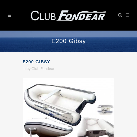
E200 Gibsy
E200 GIBSY
in
by
Club Fondear