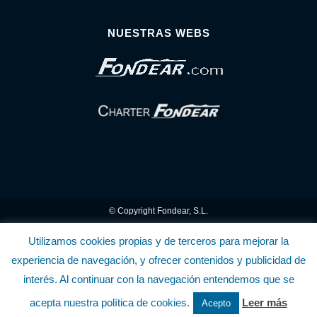
NUESTRAS WEBS
© Copyright Fondear, S.L.
Aunque se consideran exactas, declinamos toda responsabilidad sobre la
Utilizamos cookies propias y de terceros para mejorar la
experiencia de navegación, y ofrecer contenidos y publicidad de
información y precios inscritos. Estas informaciones no son contractuales.
interés. Al continuar con la navegación entendemos que se
Política de privacidad y cookies
.........................
-
.........................
Política de utilización
acepta nuestra política de cookies.
Leer más
Acepto
de la Tienda