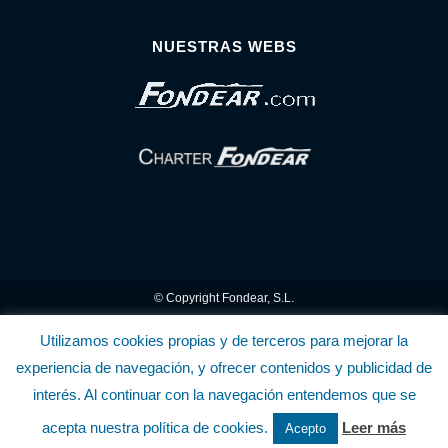
NUESTRAS WEBS
© Copyright Fondear, S.L.
Aunque se consideran exactas, declinamos toda responsabilidad sobre la
Utilizamos cookies propias y de terceros para mejorar la
experiencia de navegación, y ofrecer contenidos y publicidad de
información y precios inscritos. Estas informaciones no son contractuales.
interés. Al continuar con la navegación entendemos que se
Política de privacidad y cookies
.........................
-
.........................
Política de utilización
acepta nuestra política de cookies.
Leer más
Acepto
de la Tienda