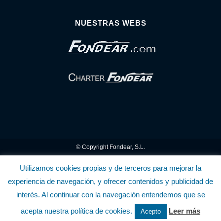
NUESTRAS WEBS
© Copyright Fondear, S.L.
Aunque se consideran exactas, declinamos toda responsabilidad sobre la
Utilizamos cookies propias y de terceros para mejorar la
experiencia de navegación, y ofrecer contenidos y publicidad de
información y precios inscritos. Estas informaciones no son contractuales.
interés. Al continuar con la navegación entendemos que se
Política de privacidad y cookies
.........................
-
.........................
Política de utilización
acepta nuestra política de cookies.
Leer más
Acepto
de la Tienda