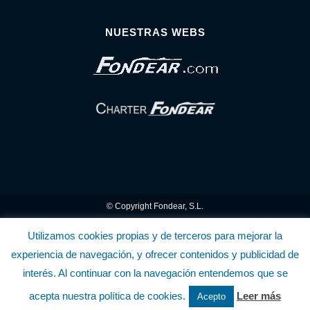
NUESTRAS WEBS
© Copyright Fondear, S.L.
Aunque se consideran exactas, declinamos toda responsabilidad sobre la
Utilizamos cookies propias y de terceros para mejorar la
experiencia de navegación, y ofrecer contenidos y publicidad de
información y precios inscritos. Estas informaciones no son contractuales.
interés. Al continuar con la navegación entendemos que se
Política de privacidad y cookies
.........................
-
.........................
Política de utilización
acepta nuestra política de cookies.
Leer más
Acepto
de la Tienda