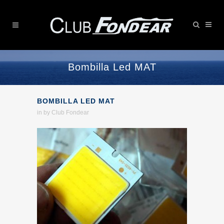
Bombilla Led MAT
BOMBILLA LED MAT
in
by
Club Fondear