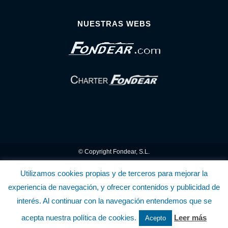
NUESTRAS WEBS
© Copyright Fondear, S.L.
Aunque se consideran exactas, declinamos toda responsabilidad sobre la
Utilizamos cookies propias y de terceros para mejorar la
experiencia de navegación, y ofrecer contenidos y publicidad de
información y precios inscritos. Estas informaciones no son contractuales.
interés. Al continuar con la navegación entendemos que se
Política de privacidad y cookies
.........................
-
.........................
Política de utilización
acepta nuestra política de cookies.
Leer más
Acepto
de la Tienda