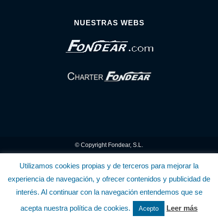
NUESTRAS WEBS
© Copyright Fondear, S.L.
Aunque se consideran exactas, declinamos toda responsabilidad sobre la
Utilizamos cookies propias y de terceros para mejorar la
experiencia de navegación, y ofrecer contenidos y publicidad de
información y precios inscritos. Estas informaciones no son contractuales.
interés. Al continuar con la navegación entendemos que se
Política de privacidad y cookies
.........................
-
.........................
Política de utilización
acepta nuestra política de cookies.
Leer más
Acepto
de la Tienda