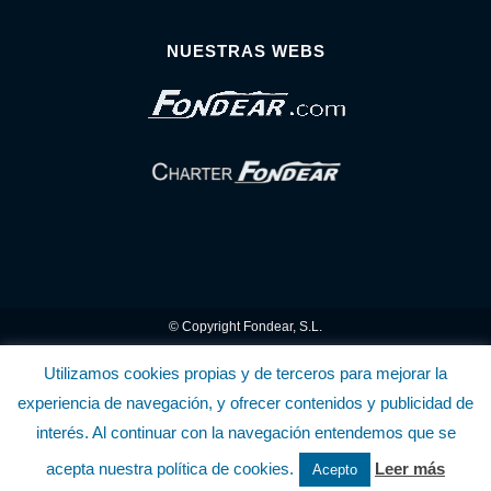
NUESTRAS WEBS
© Copyright Fondear, S.L.
Aunque se consideran exactas, declinamos toda responsabilidad sobre la
Utilizamos cookies propias y de terceros para mejorar la
experiencia de navegación, y ofrecer contenidos y publicidad de
información y precios inscritos. Estas informaciones no son contractuales.
interés. Al continuar con la navegación entendemos que se
Política de privacidad y cookies
.........................
-
.........................
Política de utilización
acepta nuestra política de cookies.
Leer más
Acepto
de la Tienda