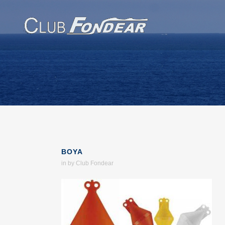
BOYA
in
by
Club Fondear