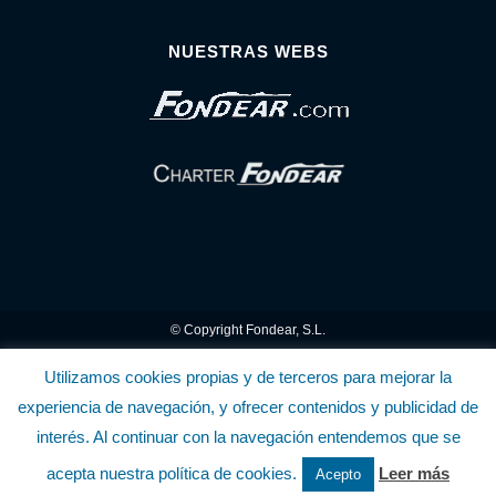
NUESTRAS WEBS
© Copyright Fondear, S.L.
Aunque se consideran exactas, declinamos toda responsabilidad sobre la
Utilizamos cookies propias y de terceros para mejorar la
experiencia de navegación, y ofrecer contenidos y publicidad de
información y precios inscritos. Estas informaciones no son contractuales.
interés. Al continuar con la navegación entendemos que se
Política de privacidad y cookies
.........................
-
.........................
Política de utilización
acepta nuestra política de cookies.
Leer más
Acepto
de la Tienda