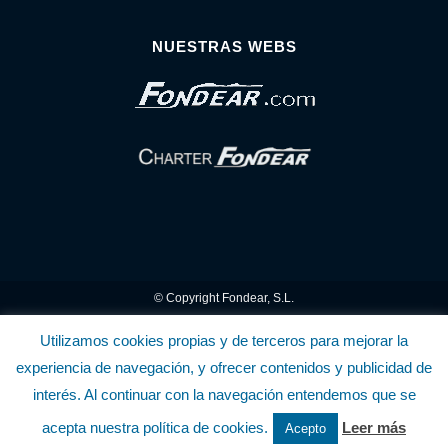
NUESTRAS WEBS
© Copyright Fondear, S.L.
Aunque se consideran exactas, declinamos toda responsabilidad sobre la
Utilizamos cookies propias y de terceros para mejorar la
experiencia de navegación, y ofrecer contenidos y publicidad de
información y precios inscritos. Estas informaciones no son contractuales.
interés. Al continuar con la navegación entendemos que se
Política de privacidad y cookies
.........................
-
.........................
Política de utilización
acepta nuestra política de cookies.
Leer más
Acepto
de la Tienda