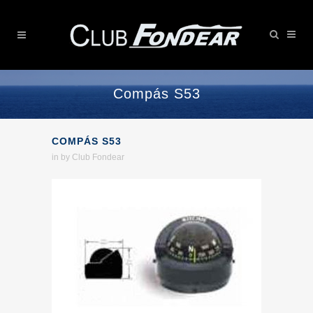
Compás S53
COMPÁS S53
in
by
Club Fondear