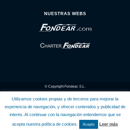
NUESTRAS WEBS
© Copyright Fondear, S.L.
Aunque se consideran exactas, declinamos toda responsabilidad sobre la
Utilizamos cookies propias y de terceros para mejorar la
experiencia de navegación, y ofrecer contenidos y publicidad de
información y precios inscritos. Estas informaciones no son contractuales.
interés. Al continuar con la navegación entendemos que se
Política de privacidad y cookies
.........................
-
.........................
Política de utilización
acepta nuestra política de cookies.
Leer más
Acepto
de la Tienda