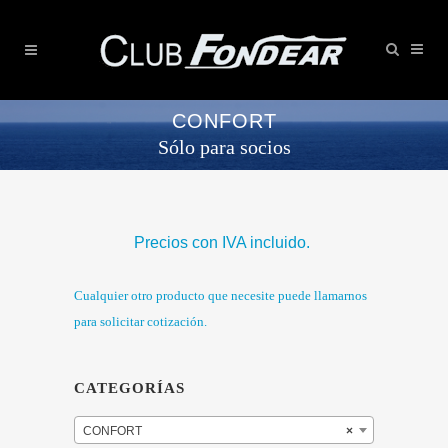
CONFORT
Sólo para socios
Precios con IVA incluido.
Cualquier otro producto que necesite puede llamarnos
para solicitar cotización.
CATEGORÍAS
CONFORT
×