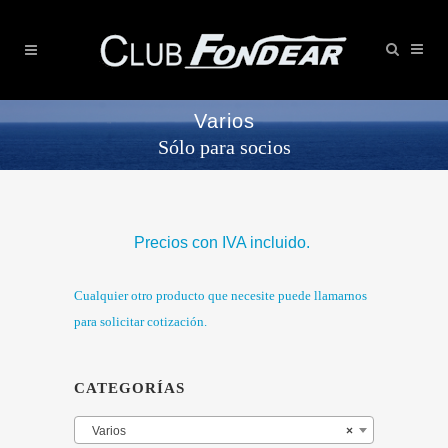
Varios
Sólo para socios
Precios con IVA incluido.
Cualquier otro producto que necesite puede llamarnos
para solicitar cotización.
CATEGORÍAS
Varios
×