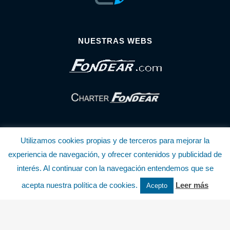
NUESTRAS WEBS
Utilizamos cookies propias y de terceros para mejorar la
experiencia de navegación, y ofrecer contenidos y publicidad de
interés. Al continuar con la navegación entendemos que se
© Copyright Fondear, S.L.
acepta nuestra política de cookies.
Leer más
Acepto
Aunque se consideran exactas, declinamos toda responsabilidad sobre la
información y precios inscritos. Estas informaciones no son contractuales.
Política de privacidad y cookies
.........................
-
.........................
Política de utilización